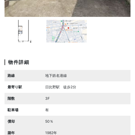
物件詳細
路線
地下鉄名港線
最寄り駅
日比野駅 徒歩2分
階数
3F
駐車場
有
償却
50％
築年
1982年