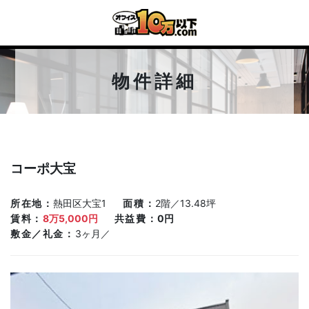
物件詳細
コーポ大宝
所在地
熱田区大宝1
面積
2階／13.48坪
賃料
8万5,000円
共益費
0円
敷金／礼金
3ヶ月／