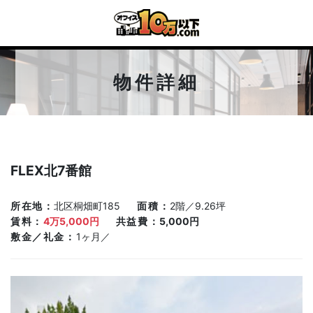
物件詳細
FLEX北7番館
所在地
北区桐畑町185
面積
2階／9.26坪
賃料
4万5,000円
共益費
5,000円
敷金／礼金
1ヶ月／