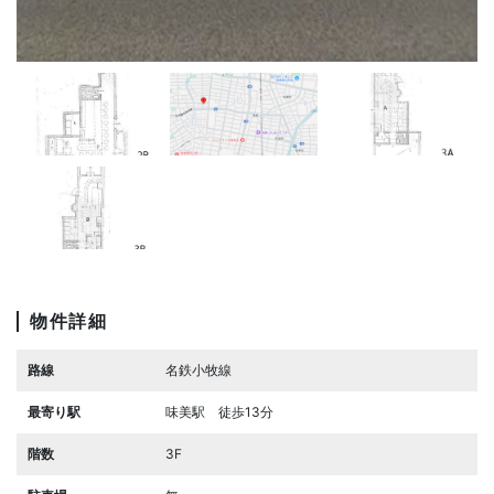
物件詳細
路線
名鉄小牧線
最寄り駅
味美駅 徒歩13分
階数
3F