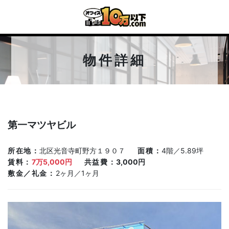
物件詳細
第一マツヤビル
所在地
北区光音寺町野方１９０７
面積
4階／5.89坪
賃料
7万5,000円
共益費
3,000円
敷金／礼金
2ヶ月／1ヶ月