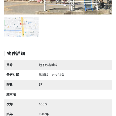
物件詳細
路線
地下鉄名城線
最寄り駅
黒川駅 徒歩24分
階数
5F
駐車場
償却
100％
築年
1987年