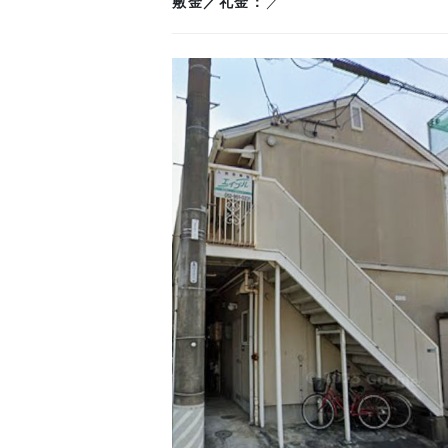
敷金／礼金
／