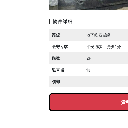
物件詳細
路線
地下鉄名城線
最寄り駅
平安通駅 徒歩4分
階数
2F
駐車場
無
償却
資