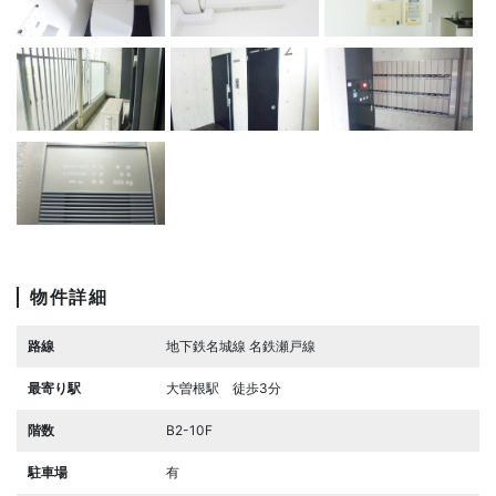
物件詳細
路線
地下鉄名城線 名鉄瀬戸線
最寄り駅
大曽根駅 徒歩3分
階数
B2-10F
駐車場
有