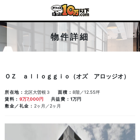
物件詳細
ＯＺ ａｌｌｏｇｇｉｏ（オズ アロッジオ）
所在地
北区大曽根３
面積
8階／12.55坪
賃料
9万7,000円
共益費
1万円
敷金／礼金
2ヶ月／2ヶ月