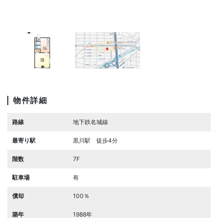
物件詳細
路線
地下鉄名城線
最寄り駅
黒川駅 徒歩4分
階数
7F
駐車場
有
償却
100％
築年
1988年