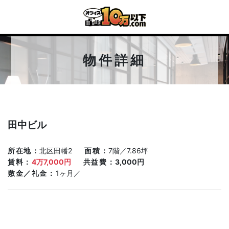
物件詳細
田中ビル
所在地
北区田幡2
面積
7階／7.86坪
賃料
4万7,000円
共益費
3,000円
敷金／礼金
1ヶ月／