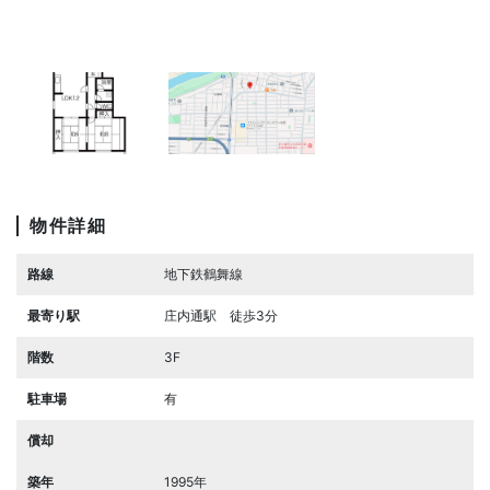
物件詳細
路線
地下鉄鶴舞線
最寄り駅
庄内通駅 徒歩3分
階数
3F
駐車場
有
償却
築年
1995年