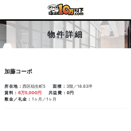
物件詳細
加藤コーポ
所在地
西区稲生町5
面積
3階／18.83坪
賃料
6万5,000円
共益費
0円
敷金／礼金
1ヶ月／1ヶ月