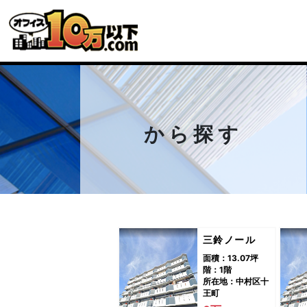
から探す
三鈴ノール
面積：13.07坪
階：1階
所在地：中村区十
王町