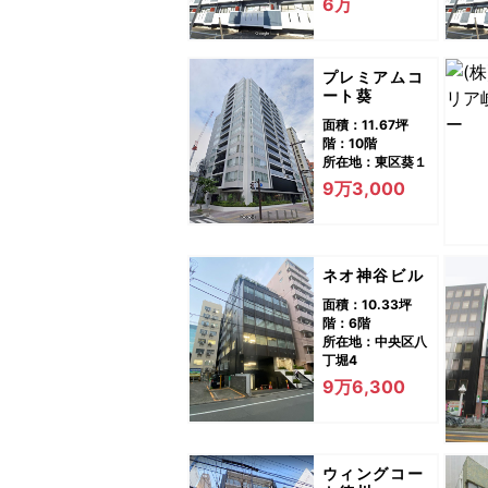
6万
プレミアムコ
ート葵
面積：11.67坪
階：10階
所在地：東区葵１
9万3,000
ネオ神谷ビル
面積：10.33坪
階：6階
所在地：中央区八
丁堀4
9万6,300
ウィングコー