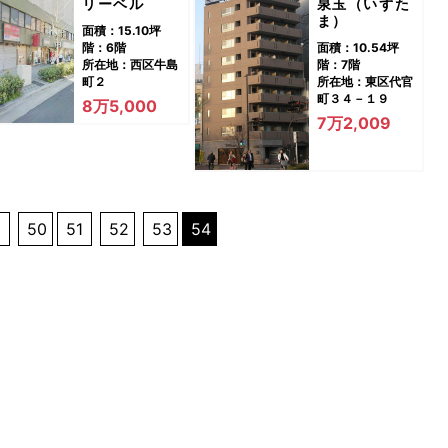
リーベル
泉玉（いずた
ま）
面積：15.10坪
階：6階
面積：10.54坪
所在地：西区牛島
階：7階
町２
所在地：東区代官
町３４－１９
8万5,000
7万2,009
50
51
52
53
54