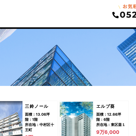
三鈴ノール
エルブ葵
面積：13.06坪
面積：12.66坪
階：1階
階：6階
所在地：中村区十
所在地：東区葵１
王町
9万6,000