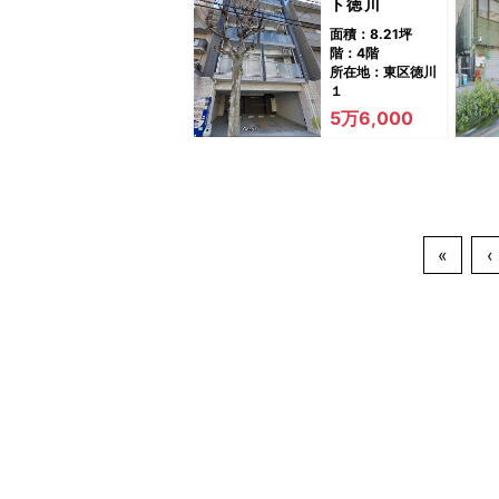
ト徳川
面積：8.21坪
階：4階
所在地：東区徳川
１
5万6,000
«
‹