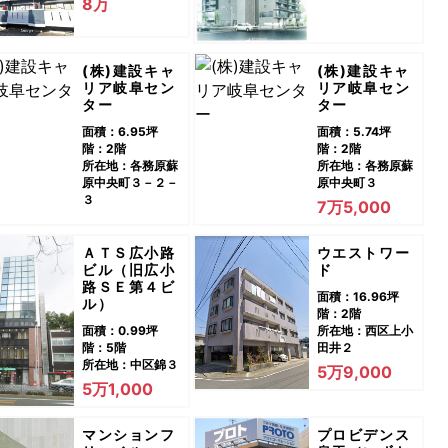
8万
(株)建設キャ
(株)建設キャ
リア岐阜セン
リア岐阜セン
ター
ター
面積：6.95坪
面積：5.74坪
階：2階
階：2階
所在地：各務原蘇
所在地：各務原蘇
原中央町３－２－
原中央町３
３
7万5,000
ＡＴＳ広小路
ウエストワー
ビル（旧広小
ド
路ＳＥ第４ビ
面積：16.96坪
ル）
階：2階
面積：0.99坪
所在地：西区上小
階：5階
田井２
所在地：中区錦３
5万9,000
5万1,000
マンションフ
プロビデンス