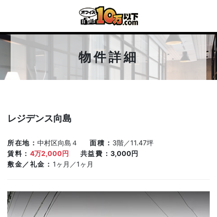
物件詳細
レジデンス向島
所在地
中村区向島４
面積
3階／11.47坪
賃料
4万2,000円
共益費
3,000円
敷金／礼金
1ヶ月／1ヶ月