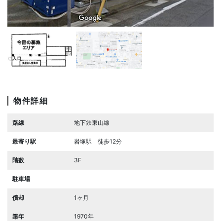
物件詳細
路線
地下鉄東山線
最寄り駅
岩塚駅 徒歩12分
階数
3F
駐車場
償却
1ヶ月
築年
1970年