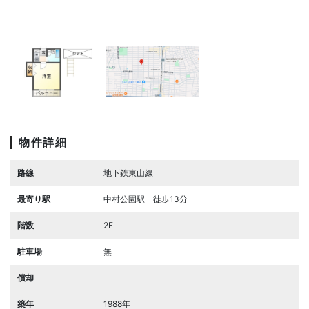
物件詳細
路線
地下鉄東山線
最寄り駅
中村公園駅 徒歩13分
階数
2F
駐車場
無
償却
築年
1988年