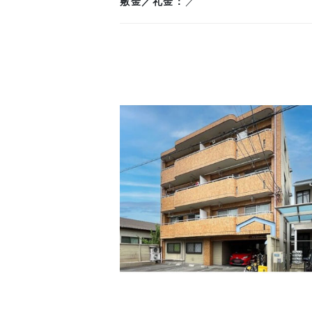
敷金／礼金
／