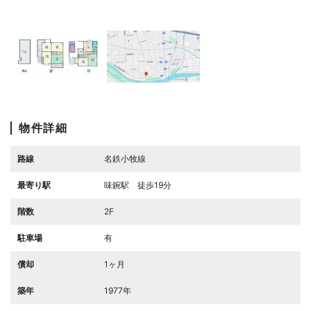
物件詳細
路線
名鉄小牧線
最寄り駅
味鋺駅 徒歩19分
階数
2F
駐車場
有
償却
1ヶ月
築年
1977年