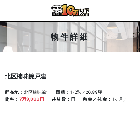
物件詳細
北区楠味鋺戸建
所在地
北区楠味鋺1
面積
1-2階／26.89坪
賃料
7万9,000円
共益費
円
敷金／礼金
1ヶ月／