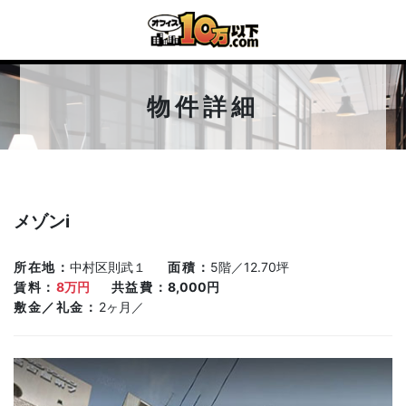
物件詳細
メゾンi
所在地
中村区則武１
面積
5階／12.70坪
賃料
8万円
共益費
8,000円
敷金／礼金
2ヶ月／