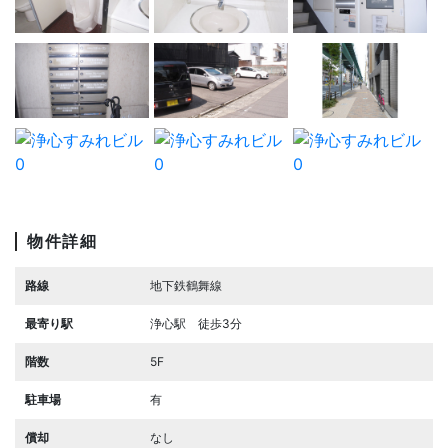
物件詳細
路線
地下鉄鶴舞線
最寄り駅
浄心駅 徒歩3分
階数
5F
駐車場
有
償却
なし