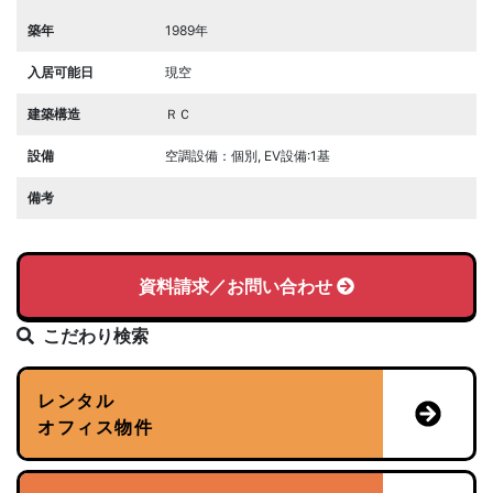
築年
1989年
入居可能日
現空
建築構造
ＲＣ
設備
空調設備：個別, EV設備:1基
備考
資料請求／お問い合わせ
こだわり検索
レンタル
オフィス物件