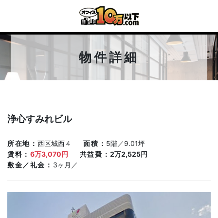
物件詳細
浄心すみれビル
所在地
西区城西４
面積
5階／9.01坪
賃料
6万3,070円
共益費
2万2,525円
敷金／礼金
3ヶ月／