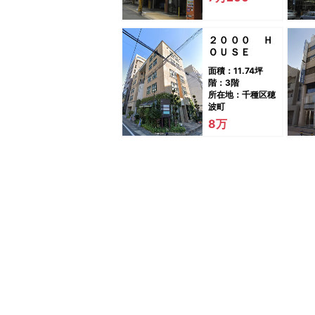
２０００ Ｈ
ＯＵＳＥ
面積：11.74坪
階：3階
所在地：千種区穂
波町
8万