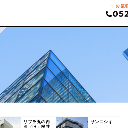
リブラ丸の内
サンニシキ
６（旧：桜井