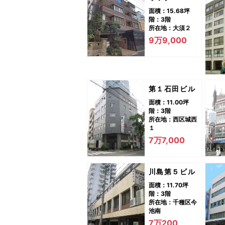
面積：15.68坪
階：3階
所在地：大須２
9万9,000
第１石田ビル
面積：11.00坪
階：3階
所在地：西区城西
１
7万7,000
川島第５ビル
面積：11.70坪
階：3階
所在地：千種区今
池南
7万200