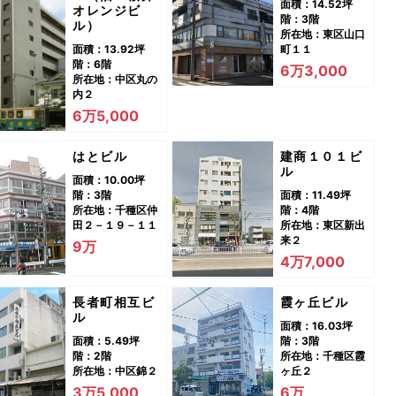
面積：14.52坪
オレンジビ
階：3階
ル）
所在地：東区山口
面積：13.92坪
町１１
階：6階
6万3,000
所在地：中区丸の
内２
6万5,000
はとビル
建商１０１ビ
ル
面積：10.00坪
階：3階
面積：11.49坪
所在地：千種区仲
階：4階
田２－１９－１１
所在地：東区新出
来２
9万
4万7,000
長者町相互ビ
霞ヶ丘ビル
ル
面積：16.03坪
面積：5.49坪
階：3階
階：2階
所在地：千種区霞
所在地：中区錦２
ヶ丘２
3万5,000
6万