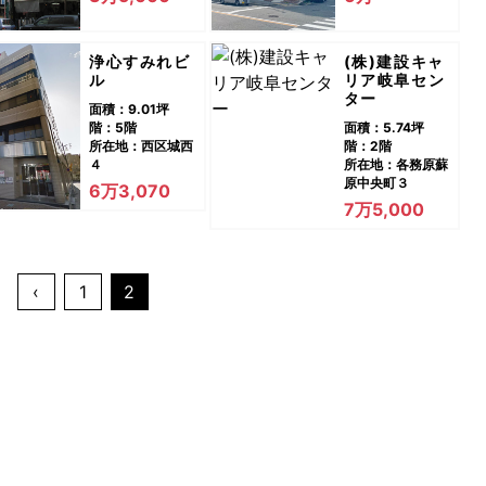
浄心すみれビ
(株)建設キャ
ル
リア岐阜セン
ター
面積：9.01坪
階：5階
面積：5.74坪
所在地：西区城西
階：2階
４
所在地：各務原蘇
原中央町３
6万3,070
7万5,000
‹
1
2